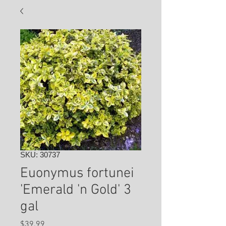
SKU: 30737
Euonymus fortunei
'Emerald 'n Gold' 3
gal
Price
$39.99